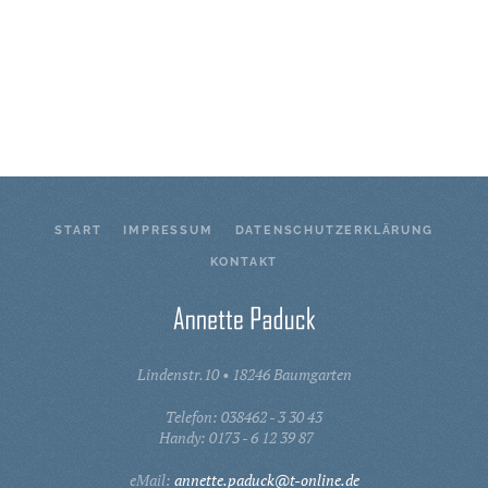
GROSS
GROSS
GROSS
START
IMPRESSUM
DATENSCHUTZERKLÄRUNG
KONTAKT
Lindenstr.10 • 18246 Baumgarten
Telefon: 038462 - 3 30 43
Handy: 0173 - 6 12 39 87
eMail:
annette.paduck@t-online.de