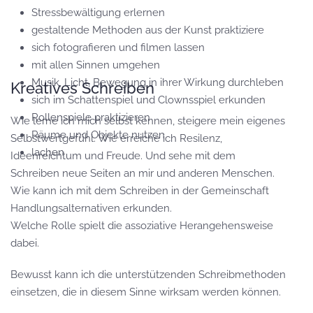
Stressbewältigung erlernen
gestaltende Methoden aus der Kunst praktiziere
sich fotografieren und filmen lassen
mit allen Sinnen umgehen
Musik, Licht, Bewegung in ihrer Wirkung durchleben
Kreatives Schreiben
sich im Schattenspiel und Clownsspiel erkunden
Rollenspiele praktizieren
Wie lerne ich mich selbst kennen, steigere mein eigenes
Räume und Objekte nutzen
Selbstwertgefühl. Wie erreiche ich Resilenz,
lachen
Ideenreichtum und Freude. Und sehe mit dem
Schreiben neue Seiten an mir und anderen Menschen.
Wie kann ich mit dem Schreiben in der Gemeinschaft
Handlungsalternativen erkunden.
Welche Rolle spielt die assoziative Herangehensweise
dabei.
Bewusst kann ich die unterstützenden Schreibmethoden
einsetzen, die in diesem Sinne wirksam werden können.