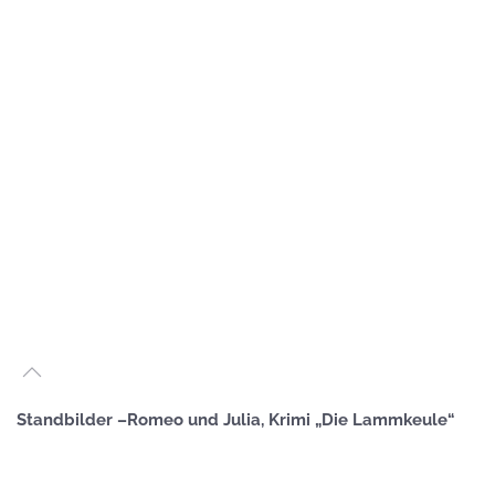
GROSS
GROSS
GROSS
GROSS
GROSS
GROSS
GROSS
Standbilder –Romeo und Julia, Krimi „Die Lammkeule“
GROSS